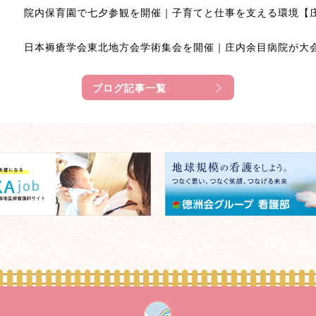
院内保育園で七夕参観を開催｜子育てと仕事を支える環境【
日本褥瘡学会東北地方会学術集会を開催｜庄内余目病院が大
ブログ記事一覧