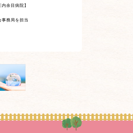
庄内余目病院】
会事務局を担当