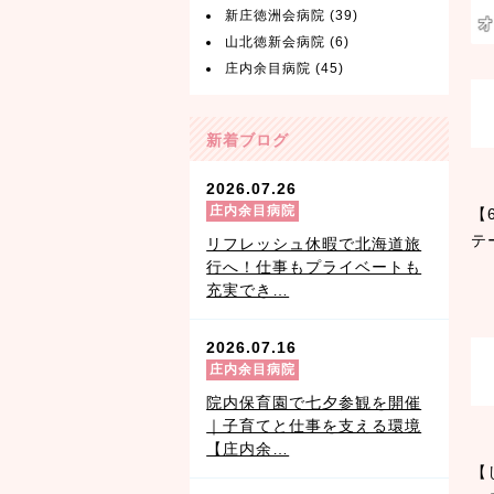
新庄徳洲会病院
(39)
山北徳新会病院
(6)
庄内余目病院
(45)
新着ブログ
2026.07.26
庄内余目病院
【
テ
リフレッシュ休暇で北海道旅
行へ！仕事もプライベートも
充実でき…
2026.07.16
庄内余目病院
院内保育園で七夕参観を開催
｜子育てと仕事を支える環境
【庄内余…
【