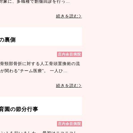
対象に、多職種で創傷回診を行っ…
続きを読む
の裏側
庄内余目病院
大腿骨頸部骨折に対する人工骨頭置換術の流
が関わる“チーム医療”。 一人ひ…
続きを読む
育園の節分行事
庄内余目病院
ントを行いました。 最初はニコニコし