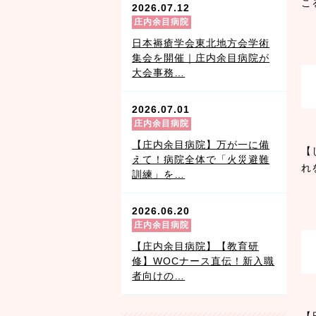
こ
2026.07.12
庄内余目病院
日本褥瘡学会東北地方会学術
集会を開催｜庄内余目病院が
大会事務…
2026.07.01
庄内余目病院
【庄内余目病院】万が一に備
【
えて！病院全体で「火災避難
れ
訓練」を…
2026.06.20
庄内余目病院
【庄内余目病院】【教育研
修】WOCナース直伝！新入職
者向けの…
【