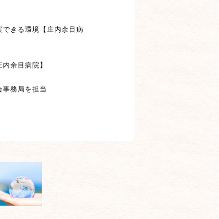
実できる環境【庄内余目病
庄内余目病院】
会事務局を担当