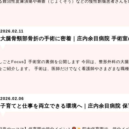
る難治性皮膚潰瘍や褥瘡（じょくそう）などの慢性創傷患者さんを
2026.02.11
大腿骨頸部骨折の手術に密着｜庄内余目病院 手術室
しごとFocus】手術室の裏側を公開します 今回は、整形外科の
をご紹介します。 手術は、医師だけでなく看護師やさまざまな職種
2026.02.06
子育てと仕事を両立できる環境へ｜庄内余目病院 保
日常の一コマ】保育園の節分イベント
院内保育園で、節分イベ