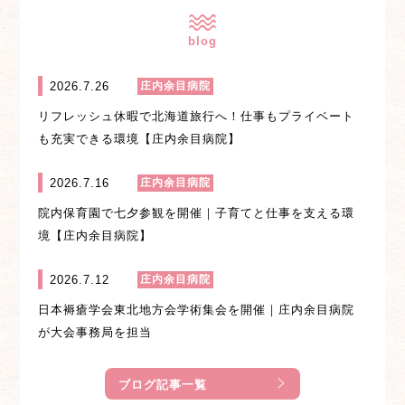
blog
2026.7.26
庄内余目病院
リフレッシュ休暇で北海道旅行へ！仕事もプライベート
も充実できる環境【庄内余目病院】
2026.7.16
庄内余目病院
院内保育園で七夕参観を開催｜子育てと仕事を支える環
境【庄内余目病院】
2026.7.12
庄内余目病院
日本褥瘡学会東北地方会学術集会を開催｜庄内余目病院
が大会事務局を担当
ブログ記事一覧