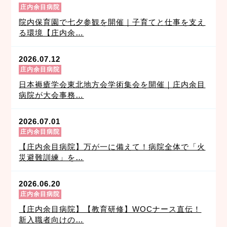
庄内余目病院
院内保育園で七夕参観を開催｜子育てと仕事を支え
る環境【庄内余…
2026.07.12
庄内余目病院
日本褥瘡学会東北地方会学術集会を開催｜庄内余目
病院が大会事務…
2026.07.01
庄内余目病院
【庄内余目病院】万が一に備えて！病院全体で「火
災避難訓練」を…
2026.06.20
庄内余目病院
【庄内余目病院】【教育研修】WOCナース直伝！
新入職者向けの…