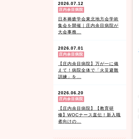
2026.07.12
庄内余目病院
日本褥瘡学会東北地方会学術
集会を開催｜庄内余目病院が
大会事務…
2026.07.01
庄内余目病院
【庄内余目病院】万が一に備
えて！病院全体で「火災避難
訓練」を…
2026.06.20
庄内余目病院
【庄内余目病院】【教育研
修】WOCナース直伝！新入職
者向けの…