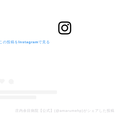
この投稿をInstagramで見る
庄内余目病院【公式】(@amarumehp)がシェアした投稿