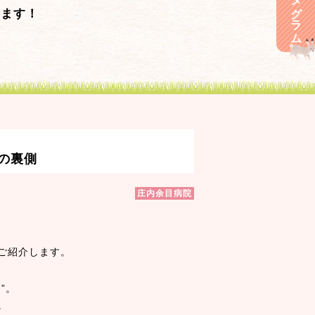
きます！
の裏側
庄内余目病院
ご紹介します。
”。
。