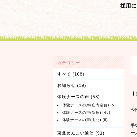
採用に
カテゴリー
すべて
(168)
お知らせ
(19)
【
体験ナースの声
(58)
体験ナースの声(庄内余目)
(5)
今
体験ナースの声(新庄)
(45)
体験ナースの声(山北)
(8)
手
一
東北めんこい通信
(91)