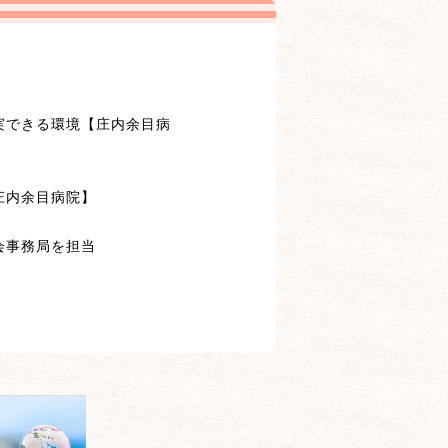
実できる環境【庄内余目病
庄内余目病院】
会事務局を担当