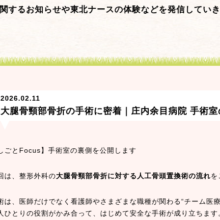
関するお知らせや東北ナースの体験などを発信してい
2026.02.11
大腿骨頸部骨折の手術に密着｜庄内余目病院 手術室
しごとFocus】手術室の裏側を公開します
回は、整形外科の
大腿骨頸部骨折に対する人工骨頭置換術の流れ
を
術は、医師だけでなく看護師やさまざまな職種が関わる“チーム医療
人ひとりの役割がかみ合って、はじめて安全な手術が成り立ちます