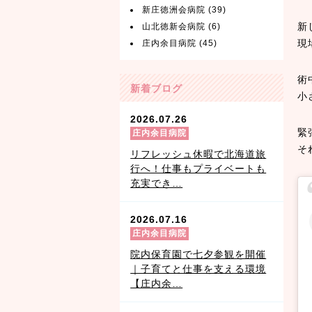
新庄徳洲会病院
(39)
新
山北徳新会病院
(6)
現
庄内余目病院
(45)
術
新着ブログ
小
2026.07.26
緊
庄内余目病院
そ
リフレッシュ休暇で北海道旅
行へ！仕事もプライベートも
充実でき…
2026.07.16
庄内余目病院
院内保育園で七夕参観を開催
｜子育てと仕事を支える環境
【庄内余…