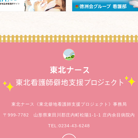
東北ナース《東北僻地看護師支援プロジェクト》事務局
〒999-7782 山形県東田川郡庄内町松陽1-1-1
庄内余目病院内
TEL:0234-43-6248