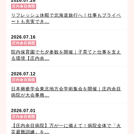
2026.07.26
庄内余目病院
リフレッシュ休暇で北海道旅行へ！仕事もプライベ
ートも充実でき…
2026.07.16
庄内余目病院
院内保育園で七夕参観を開催｜子育てと仕事を支え
る環境【庄内余…
2026.07.12
庄内余目病院
日本褥瘡学会東北地方会学術集会を開催｜庄内余目
病院が大会事務…
2026.07.01
庄内余目病院
【庄内余目病院】万が一に備えて！病院全体で「火
災避難訓練」を…