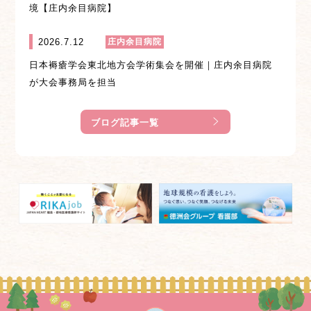
境【庄内余目病院】
2026.7.12
庄内余目病院
日本褥瘡学会東北地方会学術集会を開催｜庄内余目病院
が大会事務局を担当
ブログ記事一覧