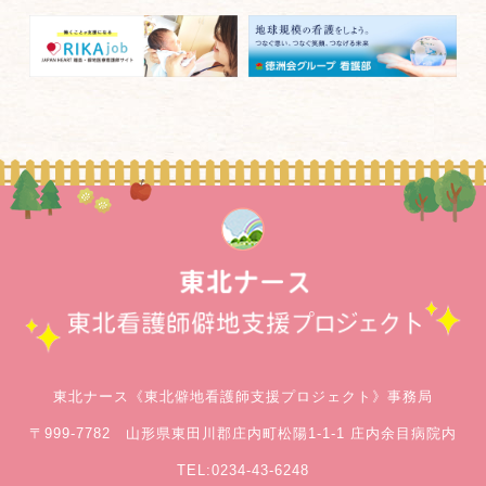
東北ナース《東北僻地看護師支援プロジェクト》事務局
〒999-7782 山形県東田川郡庄内町松陽1-1-1
庄内余目病院内
TEL:0234-43-6248