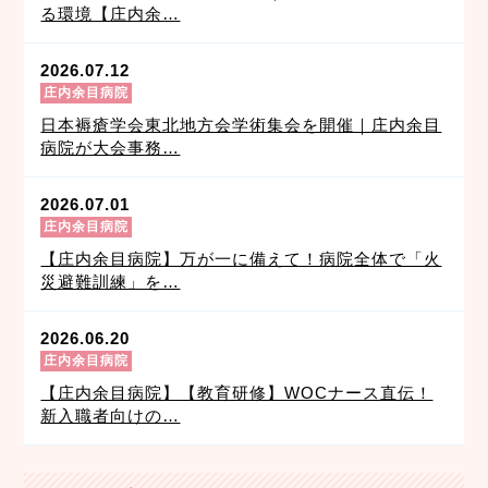
る環境【庄内余…
2026.07.12
庄内余目病院
日本褥瘡学会東北地方会学術集会を開催｜庄内余目
病院が大会事務…
2026.07.01
庄内余目病院
【庄内余目病院】万が一に備えて！病院全体で「火
災避難訓練」を…
2026.06.20
庄内余目病院
【庄内余目病院】【教育研修】WOCナース直伝！
新入職者向けの…