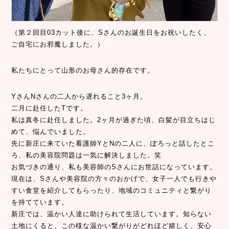
（第２回目03カット後に、Sさんのお誕生日をお祝いしたく、
ご自宅にお邪魔しました。）
私たちにとって山形のお母さん的存在です。
YさんNさんの二人から遅れること3ヶ月。
二月に赴任したTです。
私は真冬に赴任しました。2ヶ月が過ぎた頃、白髪が目立ちはじ
めて、悩んでいました。
先に新庄に来ていた看護師YとNの二人に、ぽろっと話したとこ
ろ、私の美容院問題は一気に解決しました。笑
お気づきの通り、私も美容師のSさんにお世話になっています。
現在は、Sさんや美容院の方々のおかげで、女子一人でも行きや
すい食堂を紹介してもらったり、地域のコミュニティと繋がり
を持てています。
新庄では、温かい人達に助けられて生活しています。知らない
土地にくると、この様な温かい繋がりがどれほど嬉しく、安心