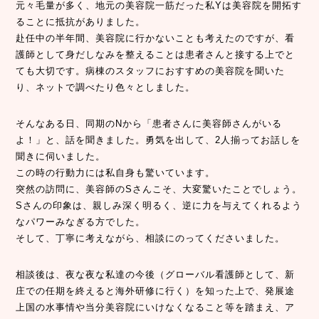
元々毛量が多く、地元の美容院一筋だった私Yは美容院を開拓す
ることに抵抗がありました。
赴任中の半年間、美容院に行かないことも考えたのですが、看
護師として身だしなみを整えることは患者さんと接する上でと
ても大切です。病棟のスタッフにおすすめの美容院を聞いた
り、ネットで調べたり色々としました。
そんなある日、同期のNから「患者さんに美容師さんがいる
よ！」と、話を聞きました。勇気を出して、2人揃ってお話しを
聞きに伺いました。
この時の行動力には私自身も驚いています。
突然の訪問に、美容師のSさんこそ、大変驚いたことでしょう。
Sさんの印象は、親しみ深く明るく、逆に力を与えてくれるよう
なパワーみなぎる方でした。
そして、丁寧に考えながら、相談にのってくださいました。
相談後は、夜な夜な私達の今後（グローバル看護師として、新
庄での任期を終えると海外研修に行く）を知った上で、発展途
上国の水事情や当分美容院にいけなくなること等を踏まえ、ア