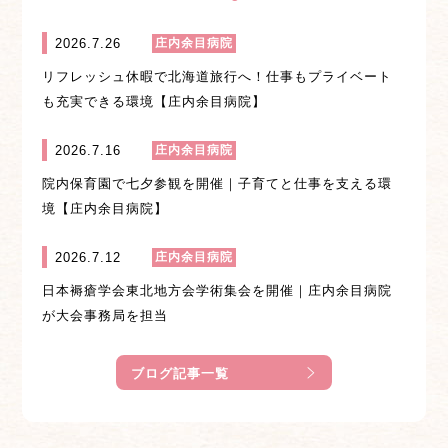
2026.7.26
庄内余目病院
リフレッシュ休暇で北海道旅行へ！仕事もプライベート
も充実できる環境【庄内余目病院】
2026.7.16
庄内余目病院
院内保育園で七夕参観を開催｜子育てと仕事を支える環
境【庄内余目病院】
2026.7.12
庄内余目病院
日本褥瘡学会東北地方会学術集会を開催｜庄内余目病院
が大会事務局を担当
ブログ記事一覧