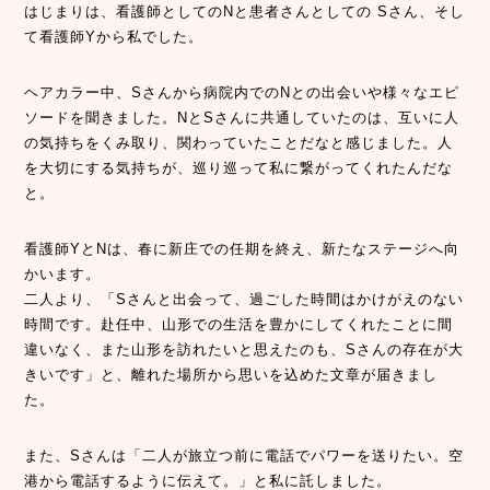
はじまりは、看護師としてのNと患者さんとしての Sさん、そし
て看護師Yから私でした。
ヘアカラー中、Sさんから病院内でのNとの出会いや様々なエピ
ソードを聞きました。NとSさんに共通していたのは、互いに人
の気持ちをくみ取り、関わっていたことだなと感じました。人
を大切にする気持ちが、巡り巡って私に繋がってくれたんだな
と。
看護師YとNは、春に新庄での任期を終え、新たなステージへ向
かいます。
二人より、「Sさんと出会って、過ごした時間はかけがえのない
時間です。赴任中、山形での生活を豊かにしてくれたことに間
違いなく、また山形を訪れたいと思えたのも、Sさんの存在が大
きいです」と、離れた場所から思いを込めた文章が届きまし
た。
また、Sさんは「二人が旅立つ前に電話でパワーを送りたい。空
港から電話するように伝えて。」と私に託しました。