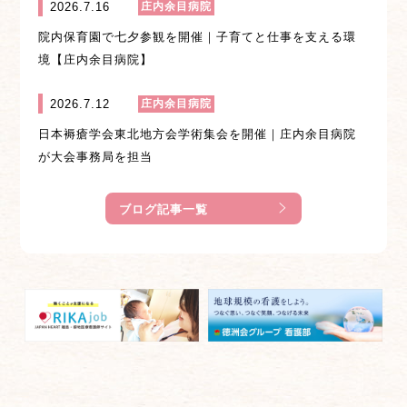
2026.7.16
庄内余目病院
院内保育園で七夕参観を開催｜子育てと仕事を支える環
境【庄内余目病院】
2026.7.12
庄内余目病院
日本褥瘡学会東北地方会学術集会を開催｜庄内余目病院
が大会事務局を担当
ブログ記事一覧